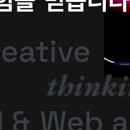
힘을
믿습니다
eative
think
l &
Web a