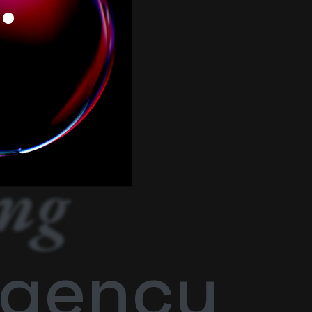
.
ing
gency