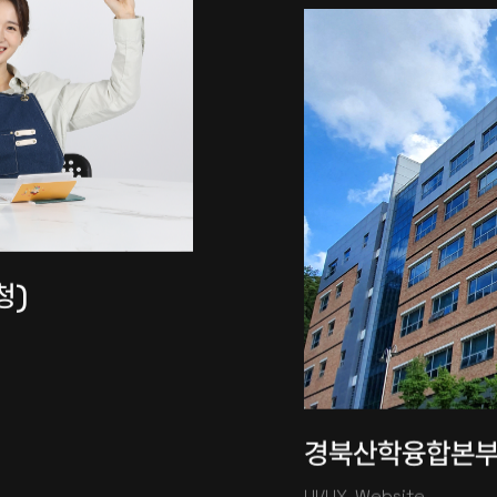
청)
경북산학융합본
UI/UX, Website