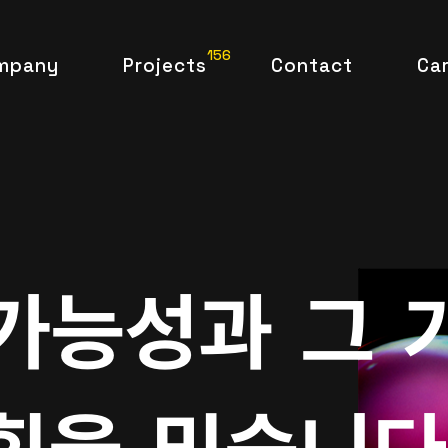
156
mpany
Projects
Contact
Ca
가능성과
그