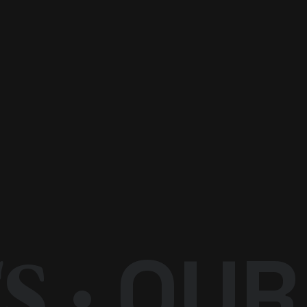
S
· OU